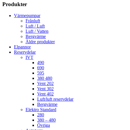
Produkter
Värmepumpar
Frånluft
Luft / Luft
Luft / Vatten
Bergvärme
Äldre produkter
Elpannor
Reservdelar
IVT
490
690
595
380 480
Vent 202
Vent 302
Vent 402
Luft/luft reservdelar
Bergvärme
Elektro Standard
280
380 – 480
Övriga