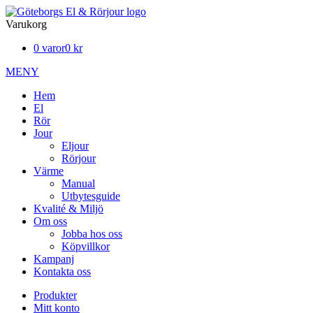
Varukorg
0 varor
0 kr
MENY
Hem
El
Rör
Jour
Eljour
Rörjour
Värme
Manual
Utbytesguide
Kvalité & Miljö
Om oss
Jobba hos oss
Köpvillkor
Kampanj
Kontakta oss
Produkter
Mitt konto