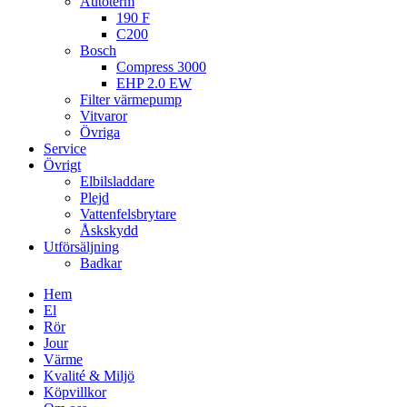
Autoterm
190 F
C200
Bosch
Compress 3000
EHP 2.0 EW
Filter värmepump
Vitvaror
Övriga
Service
Övrigt
Elbilsladdare
Plejd
Vattenfelsbrytare
Åskskydd
Utförsäljning
Badkar
Hem
El
Rör
Jour
Värme
Kvalité & Miljö
Köpvillkor